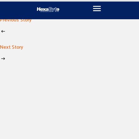
November 15, 2024
By
imen khili
Previous Story
Next Story