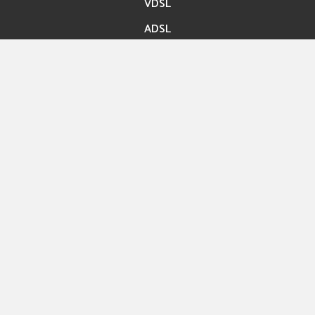
VDSL
ADSL
Accès rapide
Paiement en ligne
Migration En ligne
Nos boutiques
Hexashop
Contact
Rue ibn Bassem Tunis
Info@hexabyte.tn
Service commercial : (+216)