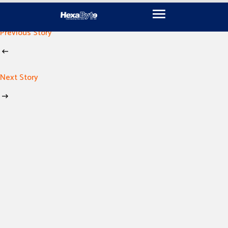
November 15, 2024
By
imen khili
Previous Story
Next Story