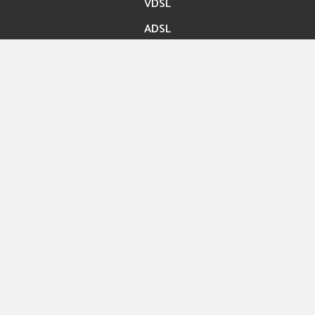
VDSL
ADSL
Accès rapide
Paiement en ligne
Migration En ligne
Nos boutiques
Hexashop
Contact
Rue ibn Bassem Tunis
Info@hexabyte.tn
Service commercial : (+216)