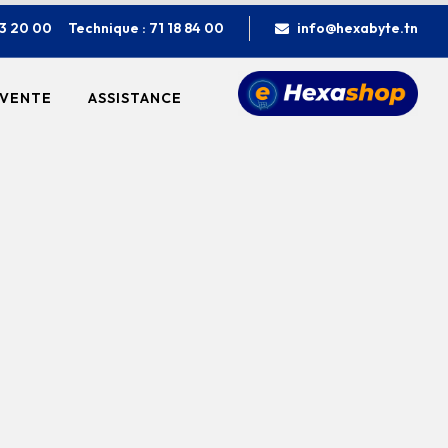
23 20 00
Technique : 71 18 84 00
info@hexabyte.tn
 VENTE
ASSISTANCE