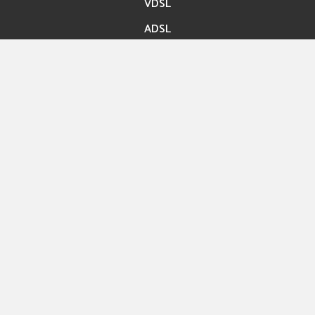
VDSL
ADSL
Accès rapide
Paiement en ligne
Migration En ligne
Nos boutiques
Hexashop
Contact
Rue ibn Bassem Tunis
Info@hexabyte.tn
Service commercial : (+216)