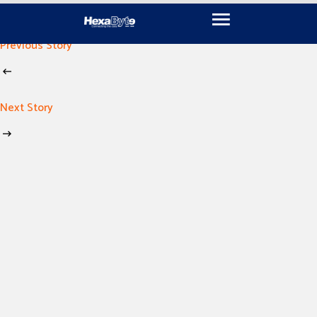
November 18, 2024
By
imen khili
Previous Story
Next Story