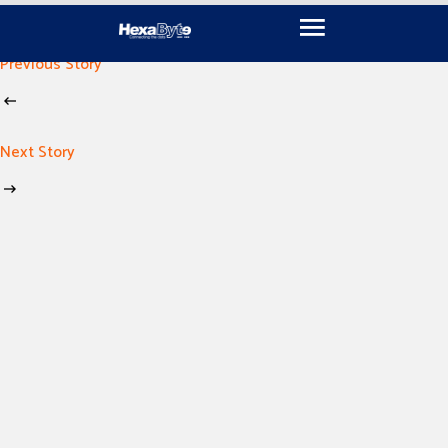
November 18, 2024
By
imen khili
Previous Story
Next Story