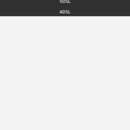
VDSL
ADSL
Accès rapide
Paiement en ligne
Migration En ligne
Nos boutiques
Hexashop
Contact
Rue ibn Bassem Tunis
Info@hexabyte.tn
Service commercial : (+216)