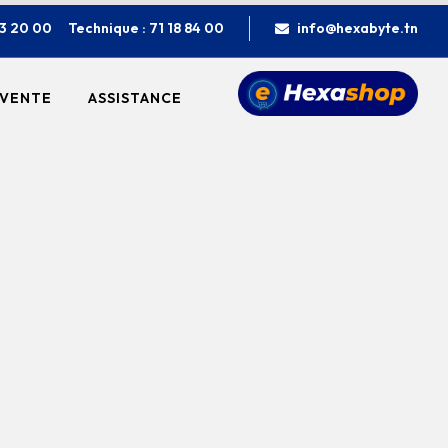
23 20 00
Technique : 71 18 84 00
info@hexabyte.tn
 VENTE
ASSISTANCE