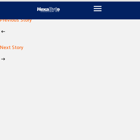
November 18, 2024
By
imen khili
Previous Story
Next Story