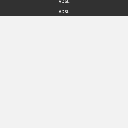
VDSL
ADSL
Accès rapide
Paiement en ligne
Migration En ligne
Nos boutiques
Hexashop
Contact
Rue ibn Bassem Tunis
Info@hexabyte.tn
Service commercial : (+216)