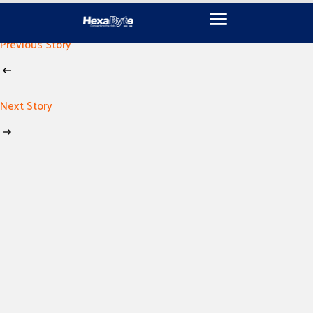
November 18, 2024
By
imen khili
Previous Story
Next Story