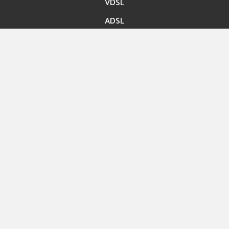
VDSL
ADSL
Accès rapide
Paiement en ligne
Migration En ligne
Nos boutiques
Hexashop
Contact
Rue ibn Bassem Tunis
Info@hexabyte.tn
Service commercial : (+216)