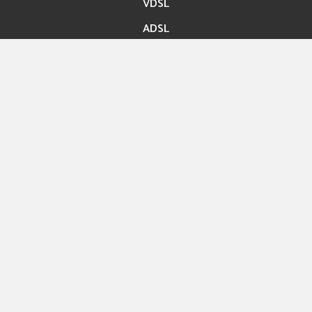
VDSL
ADSL
Accès rapide
Paiement en ligne
Migration En ligne
Nos boutiques
Hexashop
Contact
Rue ibn Bassem Tunis
Info@hexabyte.tn
Service commercial : (+216)