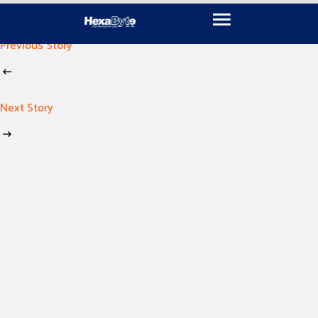
November 19, 2024
By
hexabyte
Previous Story
Next Story