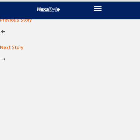
November 15, 2024
By
imen khili
Previous Story
Next Story