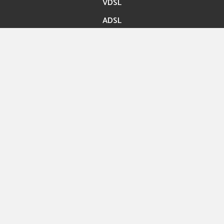
VDSL
ADSL
Accès rapide
Paiement en ligne
Migration En ligne
Nos boutiques
Hexashop
Contact
Rue ibn Bassem Tunis
Info@hexabyte.tn
Service commercial : (+216)