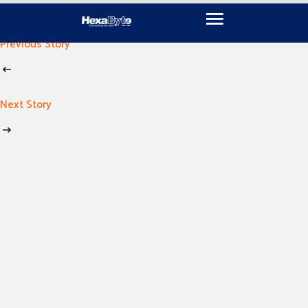
November 16, 2024
By
imen khili
Previous Story
Next Story