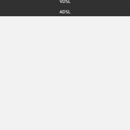
VDSL
ADSL
Accès rapide
Paiement en ligne
Migration En ligne
Nos boutiques
Hexashop
Contact
Rue ibn Bassem Tunis
Info@hexabyte.tn
Service commercial : (+216)