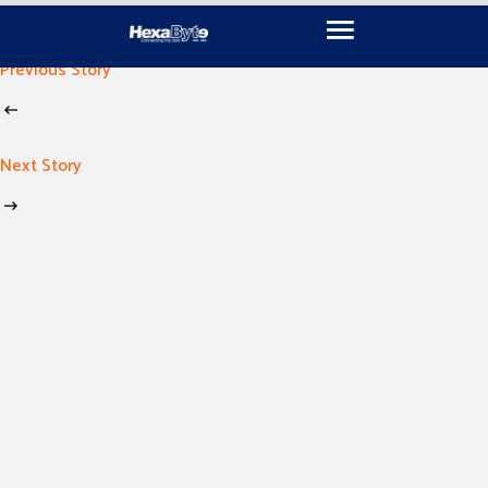
November 18, 2024
By
imen khili
Previous Story
Next Story