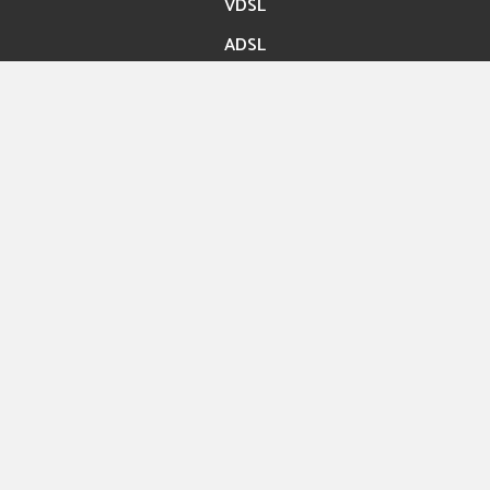
VDSL
ADSL
Accès rapide
Paiement en ligne
Migration En ligne
Nos boutiques
Hexashop
Contact
Rue ibn Bassem Tunis
Info@hexabyte.tn
Service commercial : (+216)