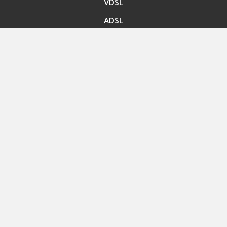
VDSL
ADSL
Accès rapide
Paiement en ligne
Migration En ligne
Nos boutiques
Hexashop
Contact
Rue ibn Bassem Tunis
Info@hexabyte.tn
Service commercial : (+216)