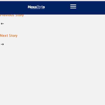
November 14, 2024
By
imen khili
Previous Story
Next Story