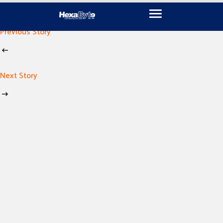
November 15, 2024
By
imen khili
Previous Story
Next Story