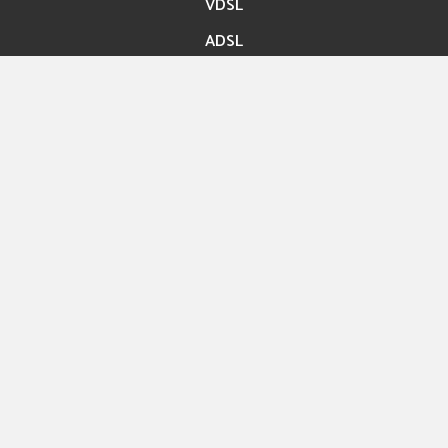
VDSL
ADSL
Accès rapide
Paiement en ligne
Migration En ligne
Nos boutiques
Hexashop
Contact
Rue ibn Bassem Tunis
Info@hexabyte.tn
Service commercial : (+216)