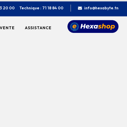
23 20 00
Technique : 71 18 84 00
info@hexabyte.tn
 VENTE
ASSISTANCE