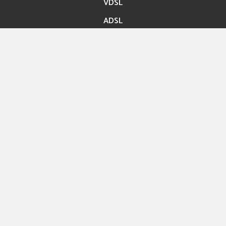
VDSL
ADSL
Accès rapide
Paiement en ligne
Migration En ligne
Nos boutiques
Hexashop
Contact
Rue ibn Bassem Tunis
Info@hexabyte.tn
Service commercial : (+216)