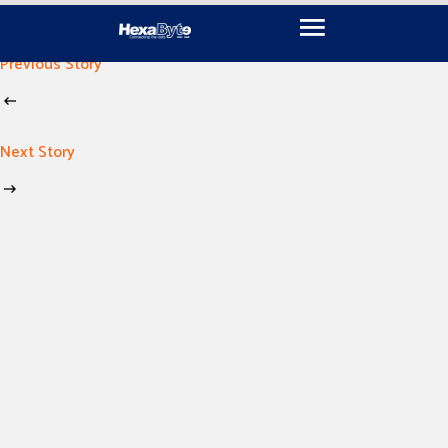
November 16, 2024
By
imen khili
Previous Story
Next Story