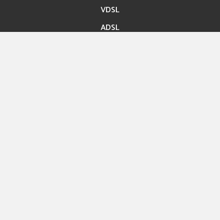
VDSL
ADSL
Accès rapide
Paiement en ligne
Migration En ligne
Nos boutiques
Hexashop
Contact
Rue ibn Bassem Tunis
Info@hexabyte.tn
Service commercial : (+216)